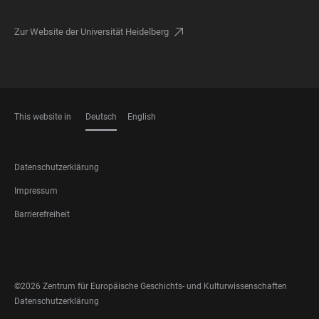
Zur Website der Universität Heidelberg
This website in
Deutsch
English
SPRACHEN
FOOTER
Datenschutzerklärung
LEGAL
Impressum
Barrierefreiheit
FOOTER
SOCIAL
MEDIA
©2026 Zentrum für Europäische Geschichts- und Kulturwissenschaften
FOOTER
Datenschutzerklärung