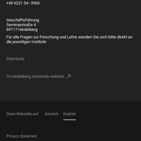
+49 6221 54–3566
Geschäftsführung
Seminarstraße 4
69117 Heidelberg
Für alle Fragen zur Forschung und Lehre wenden Sie sich bitte direkt an
die jeweiligen Institute
Directions
To Heidelberg University website
Diese Webseite auf
Deutsch
English
LANGUAGES
FOOTER
Privacy statement