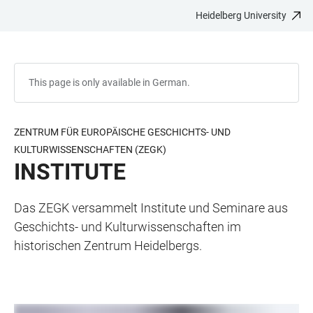
Heidelberg University
JUMP
OPEN
OPEN
ACCESSIBILITY
TO
MAIN
SEARCH
LINKS
MAIN
NAVIGATION
FORM
CONTENT
This page is only available in German.
ZENTRUM FÜR EUROPÄISCHE GESCHICHTS- UND
KULTURWISSENSCHAFTEN (ZEGK)
INSTITUTE
Das ZEGK versammelt Institute und Seminare aus
Geschichts- und Kulturwissenschaften im
historischen Zentrum Heidelbergs.