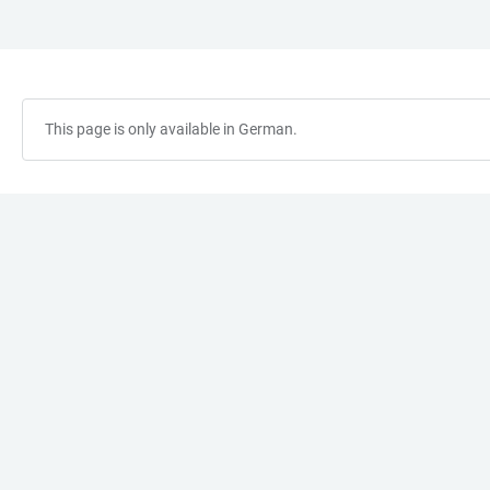
JUMP
OPEN
OPEN
ACCESSIBILITY
TO
MAIN
SEARCH
LINKS
MAIN
NAVIGATION
FORM
CONTENT
This page is only available in German.