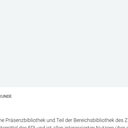
SKUNDE
eine Präsenzbibliothek und Teil der Bereichsbibliothek de
tsmittel des FPI und ist allen interessierten Nutzern über 