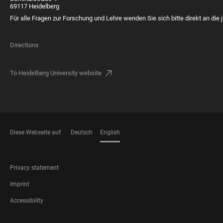
69117 Heidelberg
Für alle Fragen zur Forschung und Lehre wenden Sie sich bitte direkt an die j
Directions
To Heidelberg University website
Diese Webseite auf
Deutsch
English
LANGUAGES
FOOTER
Privacy statement
LEGAL
Imprint
Accessibility