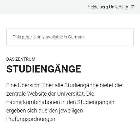
Heidelberg University
JUMP
OPEN
OPEN
ACCESSIBILITY
TO
MAIN
SEARCH
LINKS
MAIN
NAVIGATION
FORM
CONTENT
This page is only available in German.
DAS ZENTRUM
STUDIENGÄNGE
Eine Übersicht über alle Studiengänge bietet die
zentrale Website der Universität. Die
Fächerkombinationen in den Studiengängen
ergeben sich aus den jeweiligen
Prüfungsordnungen.