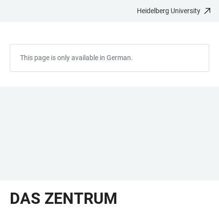
Heidelberg University
JUMP
OPEN
OPEN
ACCESSIBILITY
TO
MAIN
SEARCH
LINKS
MAIN
NAVIGATION
FORM
CONTENT
This page is only available in German.
DAS ZENTRUM