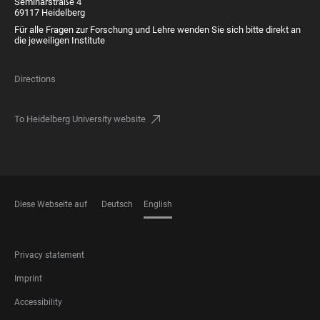
Seminarstraße 4
69117 Heidelberg
Für alle Fragen zur Forschung und Lehre wenden Sie sich bitte direkt an
die jeweiligen Institute
Directions
To Heidelberg University website
Diese Webseite auf
Deutsch
English
LANGUAGES
FOOTER
Privacy statement
LEGAL
Imprint
Accessibility